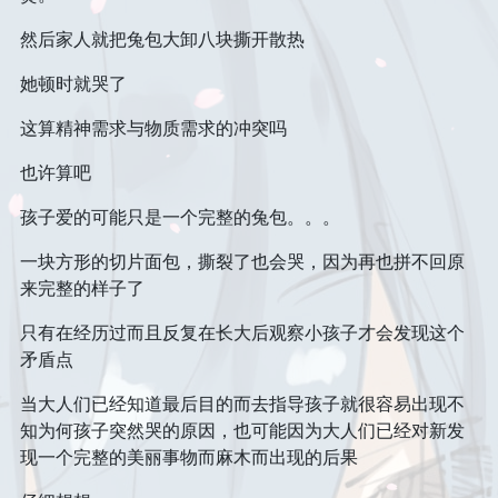
面试
初中
住
文学
然后家人就把兔包大卸八块撕开散热
说说
番剧
高中
区域旅行套装
她顿时就哭了
音乐
赞赏
大学
经济管理
这算精神需求与物质需求的冲突吗
登录
表演
也许算吧
孩子爱的可能只是一个完整的兔包。。。
一块方形的切片面包，撕裂了也会哭，因为再也拼不回原
来完整的样子了
只有在经历过而且反复在长大后观察小孩子才会发现这个
矛盾点
当大人们已经知道最后目的而去指导孩子就很容易出现不
知为何孩子突然哭的原因，也可能因为大人们已经对新发
现一个完整的美丽事物而麻木而出现的后果