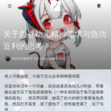
关于我
关于忽视幼儿精神需求与急功
家乡
技术知识
近利的思考
医用
游戏
个人经历
STEAM
体育
计算机
友链
HUNCH
发布于 2022-01-08
830 次阅读
羽毛球
教育
明日方舟
有人可能会想，小孩子怎么会有精神需求呢
心理
生活
篮球
皇室战争
登录
但是你有没有一个印象，在你或者其他幼儿小时侯，带着
衣
时光轴
时间规划
足球
泰拉瑞亚
她去超市买了兔包或者猪包（一种长相类似于兔子或者猪
猪的面包），然后带回家，她花了好大的精力看着兔包煮
小学
艺术
食
语言
熟，然后打开蒸笼，摸了摸包子，突然被烫着了，说了句
美术
烫。
留言板