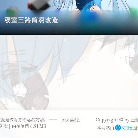
寝室三路简易改造
这便是改写你命运的咒语。——「少女前线」
Copyright © by 王航
9 次 | 内存使用 6.91 MB
本网站由
提