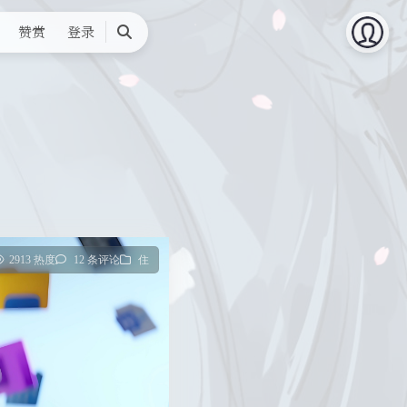
赞赏
登录
搜
索
2913 热度
12 条评论
住