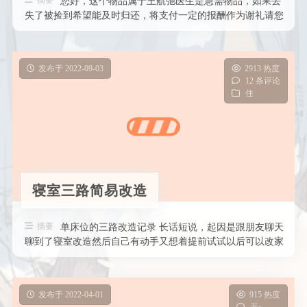
摘要
您好，这个物品属于王航弛医生是急需物品，如果丢
失了被捡到希望能及时归还，将支付一定的报酬作为谢礼请您
联系我我的电话是 微信同号QQ …
发布于 2022-09-03
2913 热度
12 条评论
住
寝室三路简易改造
摘要
单床位的三路改造记录 长话短说，起因是跟朋友聊天
聊到了寝室改造然后自己有动手又想着提前试试以后可以改家
里的然后现在半完成状态不知道 …
发布于 2022-04-01
915 热度