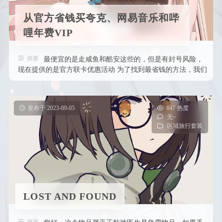
面试
初中
住
从官方省钱买夸克、网易音乐和哔
文学
说说
番剧
高中
区域旅行套装
哩年费VIP
音乐
赞赏
大学
经济管理
摘要
最便宜的是走咸鱼和酷安这些的，但是有封号风险，
登录
表演
现在提供的是官方联卡优惠活动 为了找到最省钱的方法，我们
需要比较三种途径的组合成本。 …
发布于 2023-09-05
847 热度
无~
区域旅行套装
LOST AND FOUND