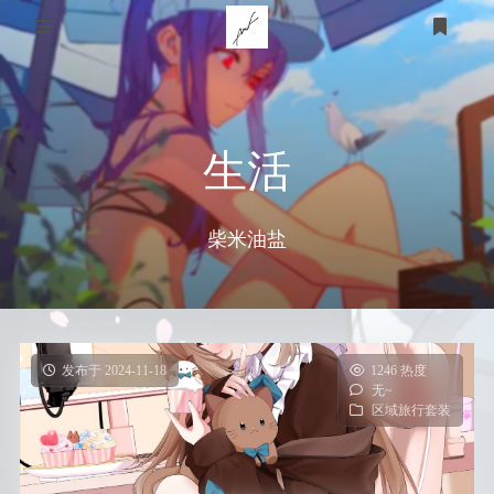
关于我
家乡
技术知识
生活
医用
游戏
个人经历
柴米油盐
STEAM
体育
计算机
友链
羽毛球
教育
明日方舟
心理
生活
篮球
皇室战争
登录
发布于 2024-11-18
1246 热度
衣
无~
时光轴
时间规划
足球
泰拉瑞亚
区域旅行套装
小学
艺术
食
语言
美术
留言板