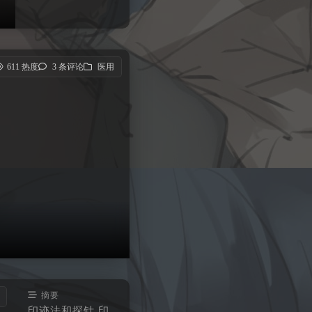
611 热度
3 条评论
医用
摘要
印迹法和探针 印