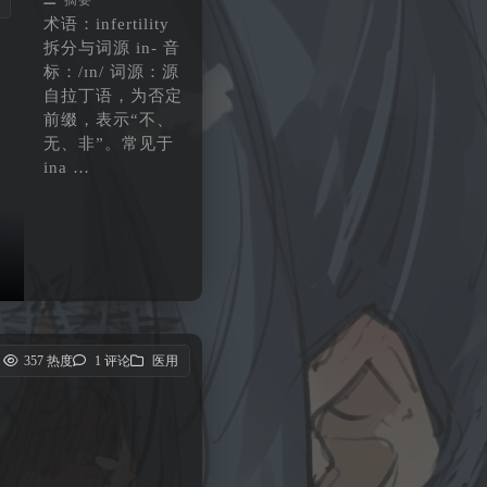
摘要
术语：infertility
拆分与词源 in- 音
标：/ɪn/ 词源：源
自拉丁语，为否定
前缀，表示“不、
无、非”。常见于
ina …
357 热度
1 评论
医用