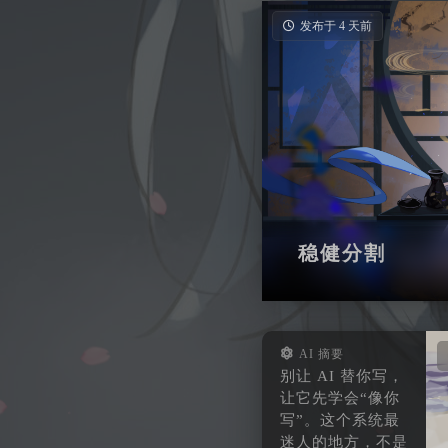
发布于 4 天前
稳健分割
AI 摘要
别让 AI 替你写，
让它先学会“像你
写”。这个系统最
迷人的地方，不是