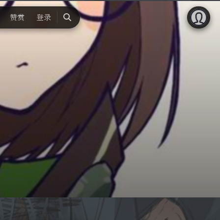
赞赏
登录
搜
索