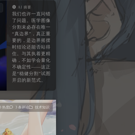
AI 摘要
我们也许一直问错
了问题。医学图像
分割未必存在唯一
“真边界”，真正重
要的，是边界摇摆
时结论还能否站得
住。与其执着更精
确，不如学会量化
不确定性——这正
是“稳健分割”试图
开启的新范式。
03 热度
3 条评论
技术知识