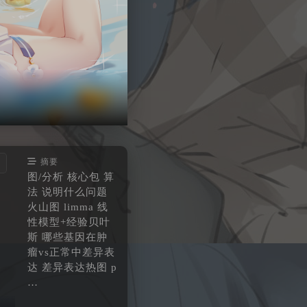
摘要
图/分析 核心包 算
法 说明什么问题
火山图 limma 线
性模型+经验贝叶
斯 哪些基因在肿
瘤vs正常中差异表
达 差异表达热图 p
…