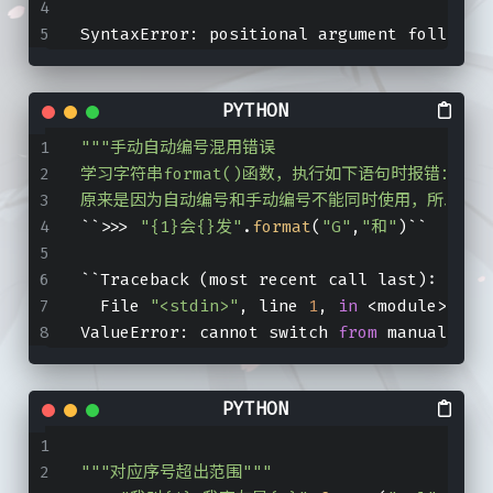
面试
初中
住
                                         
SyntaxError: positional argument follows 
文学
说说
番剧
高中
区域旅行套装
音乐
赞赏
大学
经济管理
登录
表演
"""手动自动编号混用错误
学习字符串format()函数，执行如下语句时报错：ValueErr
原来是因为自动编号和手动编号不能同时使用，所以我在
``>>> 
"{1}会{}发"
.
format
(
"G"
,
"和"
)``
``Traceback (most recent call last):
  File 
"<stdin>"
, line 
1
, 
in
 <module>
ValueError: cannot switch 
from
 manual fie
"""对应序号超出范围"""