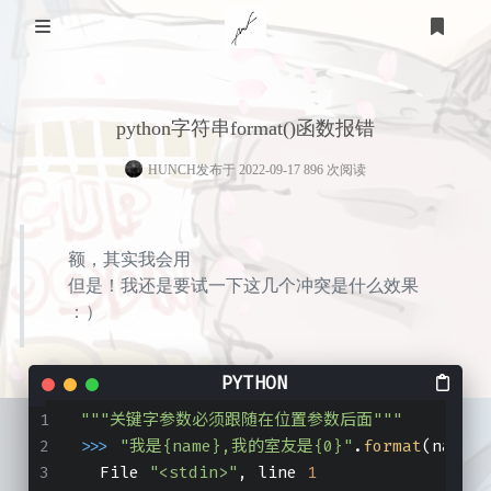
关于我
python字符串format()函数报错
家乡
技术知识
HUNCH
发布于 2022-09-17 896 次阅读
医用
游戏
个人经历
STEAM
体育
计算机
友链
额，其实我会用
但是！我还是要试一下这几个冲突是什么效果
羽毛球
教育
明日方舟
：）
心理
生活
篮球
皇室战争
登录
衣
时光轴
时间规划
足球
泰拉瑞亚
"""关键字参数必须跟随在位置参数后面"""
小学
艺术
食
>>> 
"我是{name},我的室友是{0}"
.
format
(name=
"
语言
  File 
"<stdin>"
, line 
1
美术
留言板