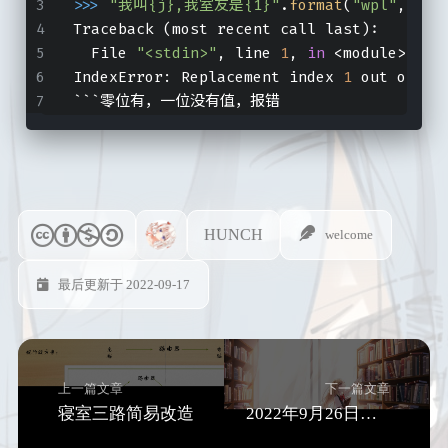
>>> 
"我叫{j},我室友是{1}"
.
format
(
"wpl"
,j=
"w
Traceback (most recent call last):
  File 
"<stdin>"
, line 
1
, 
in
 <module>
IndexError: Replacement index 
1
 out of 
ra
```零位有，一位没有值，报错
HUNCH
welcome
最后更新于 2022-09-17
上一篇文章
下一篇文章
寝室三路简易改造
2022年9月26日福布斯报道翻译训练