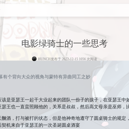
考
电影绿骑士的一些思考
HUNCH
发布于 2022-12-15 1056 次阅读
幕有个背向大众的视角与蒙特有异曲同工之妙
应该是亚瑟王一起干大业起来的团队一份子的孩子，在亚瑟王中
亚瑟王也一直蛮照顾他的，关系是叔叔，然后高文母亲是巫师，
天酗酒，打与被打的状态，但是他神奇地遵守了圆桌骑士的规定
后契机来自于亚瑟王的一次圣诞圆桌酒宴