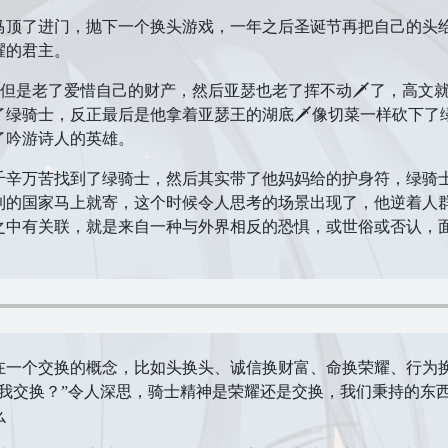
马顶了进门，抛下一个换头游戏，一年之后圣诞节再把自己的头
耀的君主。
nd，但是老了爱惜自己的财产，然后亚瑟也老了挥不动🗡了，高
了绿骑士，反正最后是他拿着亚瑟王的湖底🗡像切菜一样砍下了
了吟游诗人的英雄。
千辛万苦找到了绿骑士，然后其实带了他妈妈给的护身符，绿骑
到的国家马上就寄，这个时候令人思考的场景出现了，他逆着人
之中有关联，就是来自一种与外界相反的恐惧，或世俗或否认，
在一个交换的概念，比如头换头、诚信换财富、命换荣耀、行为
跟我交换？”令人深思，骑士精神是荣耀还是交换，我们秉持的东
么