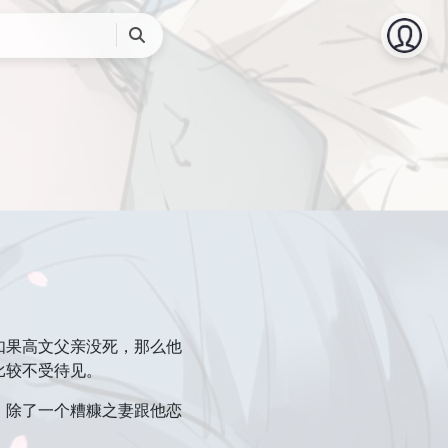
搜
索
如果高文父亲没死，那么他
比较不受待见。
，除了一个糟糠之妻跟他恋