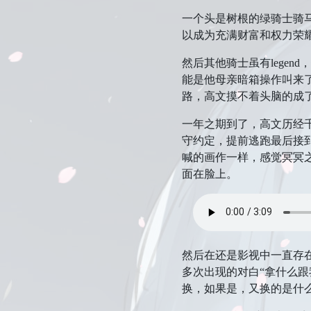
一个头是树根的绿骑士骑
以成为充满财富和权力荣
然后其他骑士虽有lege
能是他母亲暗箱操作叫来
路，高文摸不着头脑的成
一年之期到了，高文历经
守约定，提前逃跑最后接
喊的画作一样，感觉冥冥
面在脸上。
然后在还是影视中一直存
多次出现的对白“拿什么
换，如果是，又换的是什