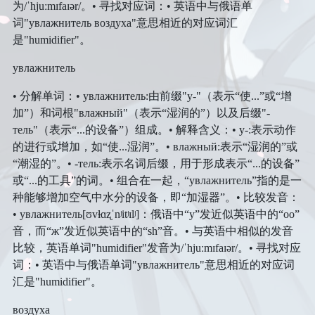
面试
初中
住
为/ˈhjuːmɪfaɪər/。• 寻找对应词：• 英语中与俄语单
词"увлажнитель воздуха"意思相近的对应词汇
文学
说说
番剧
高中
区域旅行套装
是"humidifier"。
音乐
赞赏
大学
увлажнитель
经济管理
登录
表演
• 分解单词：• увлажнитель:由前缀"у-"（表示“使...”或“增
加”）和词根"влажный"（表示“湿润的”）以及后缀"-
тель"（表示“...的设备”）组成。• 解释含义：• у-:表示动作
的进行或增加，如“使...湿润”。• влажный:表示“湿润的”或
“潮湿的”。• -тель:表示名词后缀，用于形成表示“...的设备”
或“...的工具”的词。• 组合在一起，“увлажнитель”指的是一
种能够增加空气中水分的设备，即“加湿器”。• 比较发音：
• увлажнитель[ʊvɫɑʐˈnʲitʲɪlʲ]：俄语中“у”发近似英语中的“oo”
音，而“ж”发近似英语中的“sh”音。• 与英语中相似的发音
比较，英语单词"humidifier"发音为/ˈhjuːmɪfaɪər/。• 寻找对应
词：• 英语中与俄语单词"увлажнитель"意思相近的对应词
汇是"humidifier"。
воздуха