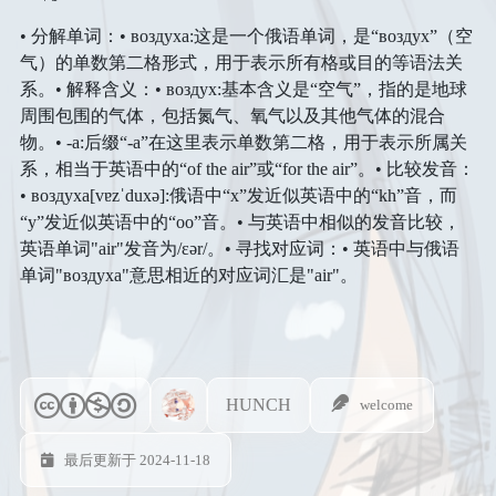
• 分解单词：• воздуха:这是一个俄语单词，是“воздух”（空
气）的单数第二格形式，用于表示所有格或目的等语法关
系。• 解释含义：• воздух:基本含义是“空气”，指的是地球
周围包围的气体，包括氮气、氧气以及其他气体的混合
物。• -а:后缀“-а”在这里表示单数第二格，用于表示所属关
系，相当于英语中的“of the air”或“for the air”。• 比较发音：
• воздуха[vɐzˈduxə]:俄语中“х”发近似英语中的“kh”音，而
“у”发近似英语中的“oo”音。• 与英语中相似的发音比较，
英语单词"air"发音为/ɛər/。• 寻找对应词：• 英语中与俄语
单词"воздуха"意思相近的对应词汇是"air"。
HUNCH
welcome
最后更新于 2024-11-18