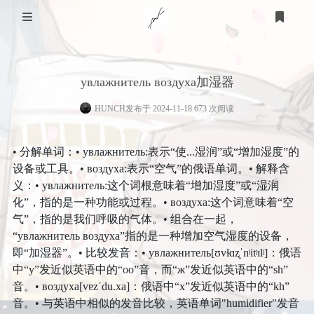
关于我
увлажнитель воздуха加湿器
家乡
技术知识
HUNCH
发布于 2024-11-18 673 次阅读
医用
游戏
个人经历
• 分解单词：• увлажнитель:表示“使...湿润”或“增加湿度”的
STEAM
体育
计算机
友链
设备或工具。• воздуха:表示“空气”的俄语单词。• 解释含
义：• увлажнитель:这个词根意味着“增加湿度”或“湿润
羽毛球
教育
明日方舟
化”，指的是一种功能或过程。• воздуха:这个词意味着“空
心理
气”，指的是我们呼吸的气体。• 组合在一起，
生活
篮球
皇室战争
登录
“увлажнитель воздуха”指的是一种增加空气湿度的设备，
衣
时光轴
时间规划
即“加湿器”。• 比较发音：• увлажнитель[ʊvɫɑʐˈnʲitʲɪlʲ]：俄语
足球
泰拉瑞亚
中“у”发近似英语中的“oo”音，而“ж”发近似英语中的“sh”
小学
艺术
食
语言
音。• воздуха[vɐzˈdu.xa]：俄语中“х”发近似英语中的“kh”
音。• 与英语中相似的发音比较，英语单词"humidifier"发音
美术
留言板