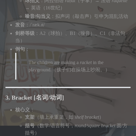
球拍义
：阿拉伯语
rāḥat
（手掌）→ 法语
raquette
→ 英语（16世纪）
噪音/勾当义
：拟声词（敲击声）引申为混乱活动
发音
：/ˈræk.ɪt/
剑桥等级
：A2（球拍）、B1（噪音）、C1（非法勾
当）
例句
：
The children are making a
racket
in the
playground.（孩子们在操场上吵闹。）
3. Bracket
[名词/动词]
核心义
：
支架
（墙上承重架，如
shelf bracket
）
括号
（数学/语言符号，
round/square bracket
圆/方
括号）