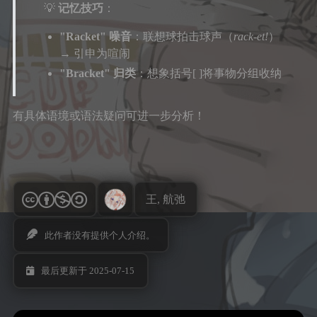
💡
记忆技巧
：
"Racket" 噪音
：联想球拍击球声（
rack-et!
）
→ 引申为喧闹
"Bracket" 归类
：想象括号[ ]将事物分组收纳
有具体语境或语法疑问可进一步分析！
王, 航弛
此作者没有提供个人介绍。
最后更新于 2025-07-15