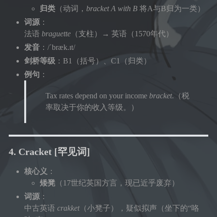
归类
（动词，
bracket A with B
将A与B归为一类）
词源
：
法语
braguette
（支柱）→ 英语（1570年代）
发音
：/ˈbræk.ɪt/
剑桥等级
：B1（括号）、C1（归类）
例句
：
Tax rates depend on your income
bracket
.（税
率取决于你的收入等级。）
4. Cracket
[罕见词]
核心义
：
矮凳
（17世纪英国方言，现已近乎废弃）
词源
：
中古英语
crakket
（小凳子），疑似拟声（坐下的“咯