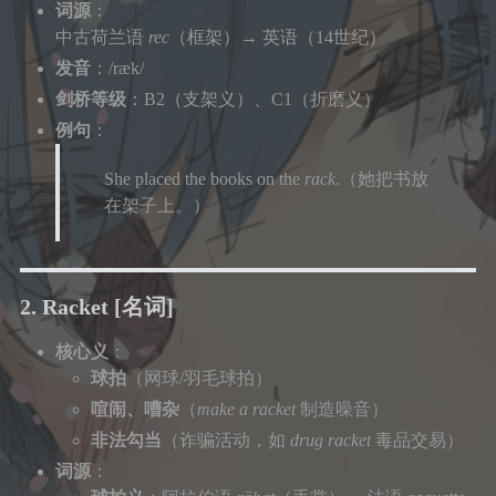
面试
初中
住
词源
：
中古荷兰语
rec
（框架）→ 英语（14世纪）
文学
说说
番剧
高中
区域旅行套装
发音
：/ræk/
音乐
赞赏
剑桥等级
：B2（支架义）、C1（折磨义）
大学
经济管理
例句
：
登录
表演
She placed the books on the
rack
.（她把书放
在架子上。）
2. Racket
[名词]
核心义
：
球拍
（网球/羽毛球拍）
喧闹、嘈杂
（
make a racket
制造噪音）
非法勾当
（诈骗活动，如
drug racket
毒品交易）
词源
：