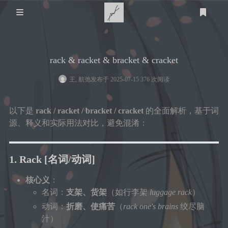
关于我
rack & racket & bracket & cracket
家乡
技术知识
王, 航弛
发布于 2025-07-15 376 次阅读
医用
游戏
个人经历
以下是
rack / racket / bracket / cracket
的全面解析，基于词
STEAM
体育
计算机
友链
源、释义和实际用法对比，避免混淆：
羽毛球
教育
明日方舟
1. Rack
[名词/动词]
心理
生活
篮球
皇室战争
登录
核心义
：
衣
时光轴
时间规划
足球
泰拉瑞亚
名词：
支架、货架
（如行李架
luggage rack
）
小学
艺术
食
动词：
折磨、使痛苦
（
rack one's brains
绞尽脑
语言
汁）
美术
留言板