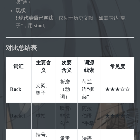
吱”声）
现状
：
❗
现代英语已淘汰
，仅见于历史文献。如需表达“凳
子”，用
stool
。
对比总结表
主要含
次要
词源
词汇
常见度
义
含义
线索
折磨
荷兰
支架、
Rack
（动
语“框
★★★☆☆
架子
词）
架”
噪音/
阿拉
Racket
球拍
非法
伯语
★★★★☆
勾当
“手掌”
括号、
承重
法语