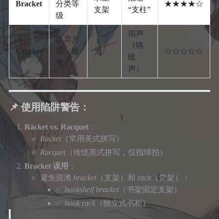
Bracket
分类等
★★★★☆
支架
“支柱”
级
拟声
废弃方
（咯
Cracket
言（矮
无
☆☆☆☆☆
吱
凳）
声）
📌 使用陷阱警告：
Racket vs. Racquet
：
Racket
（常用美式拼写）
Racquet
（传统英式拼写，仅指球拍）
Bracket 误用
：
避免混淆
bracket
（支架）和
rack
（货架）：
✅
bookshelf bracket
（书架固定支架）
✅
book rack
（独立式书柜）