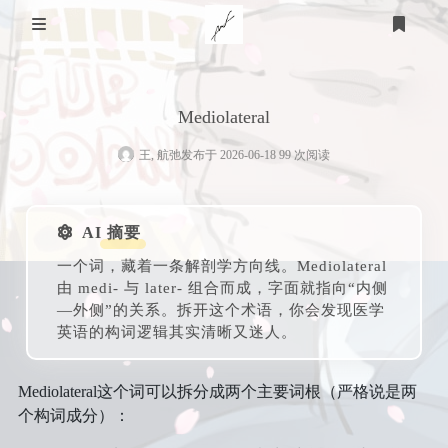
关于我
Mediolateral
家乡
技术知识
王, 航弛
发布于 2026-06-18 99 次阅读
医用
游戏
个人经历
STEAM
体育
计算机
友链
AI 摘要
一个词，藏着一条解剖学方向线。Mediolateral
羽毛球
教育
明日方舟
由 medi- 与 later- 组合而成，字面就指向“内侧
—外侧”的关系。拆开这个术语，你会发现医学
心理
生活
篮球
皇室战争
登录
英语的构词逻辑其实清晰又迷人。
衣
时光轴
时间规划
足球
泰拉瑞亚
Mediolateral这个词可以拆分成两个主要词根（严格说是两
小学
艺术
食
语言
个构词成分）：
美术
留言板