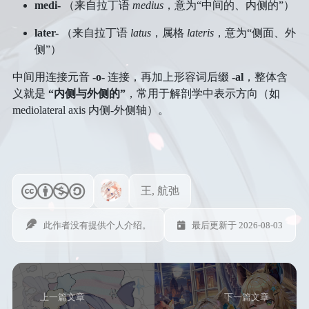
面试
初中
住
medi-
（来自拉丁语
medius
，意为“中间的、内侧的”）
文学
说说
番剧
高中
later-
（来自拉丁语
latus
，属格
lateris
，意为“侧面、外
区域旅行套装
侧”）
音乐
赞赏
大学
经济管理
中间用连接元音
-o-
连接，再加上形容词后缀
-al
，整体含
登录
表演
义就是
“内侧与外侧的”
，常用于解剖学中表示方向（如
mediolateral axis 内侧-外侧轴）。
王, 航弛
此作者没有提供个人介绍。
最后更新于 2026-08-03
上一篇文章
下一篇文章