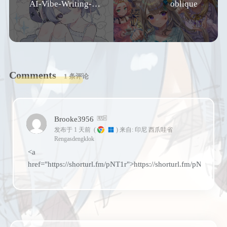
AI-Vibe-Writing-Skills 使用指南
oblique
Comments
1 条评论
Brooke3956
发布于 1 天前
(
)
来自: 印尼 西爪哇省
Rengasdengklok
<a
href="https://shorturl.fm/pNT1r">https://shorturl.fm/pNT1r</a>