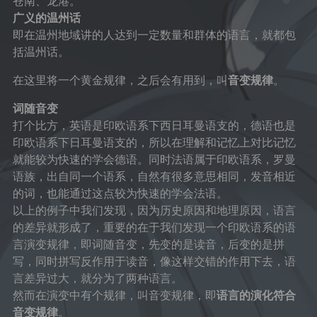
苍南、龙港。
广义的温州话
即在温州地域讲的人达到一定数量和群体的语言，就都包
括温州话。
在这里将一个黄金规律，之后会有用到，叫
音变规律
。
词随音变
打个比方，英语是印欧语系下西日耳曼语支的，德语也是
印欧语系下日耳曼语支的，所以在理解和记忆上对比记忆
就能较为快速的学会德语。同时法语属于印欧语系，罗曼
语族，出自同一个语系，自然有很多意思相同，发音相近
的词，也能通过这点较为快速的学会法语。
以上的例子中我们发现，因为历史原因和地理原因，语言
的差异就形成了，重要的在于我们发现一个印欧语系的语
言演变规律，即词随音变，先变的是读音，后变的是拼
写，同时拼写反作用于读音，像这样交错的作用下去，语
言差异过大，就分为了两种语言。
然而在演变中有个规律，叫音变规律，即
语言的演化符合
音变规律
。