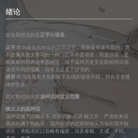
绪论
--
首先我想说的是
正字
和
语音
。
正字
即为语言所对应的汉语汉字，很多是有迹可循的，而
不是像其他文章写的一样，正字不是谐音，而是汉语，是
能真真切切表达意思的字，由于温州历史文化影响而出现
读音不同的现象，但本质是基于汉语的。
语音
即为在历史文化影响下出现的读音不同，符合音变规
律的音变。
其次我想说的是
温州话的定义范围
狭义上的温州话
温州话属于汉藏语系-汉语语族-吴语-瓯江片，严谨的来说
我讲的属于纯瓯语；温州乐清的北部和洞头岛会出现半瓯
语区；准瓯语区口音略有偏差，涉及泰顺、文成、平阳、