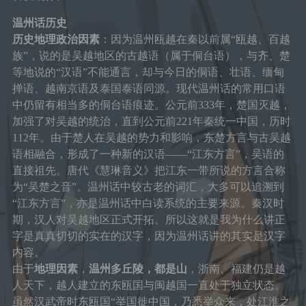
温州话历史
历史地理政治因素
：因为温州瓯越在秦以前属“瓯越、百越
族”，说的是吴越地区的古越语（属于侗台语），与齐、楚
等地说的“汉语”不能通言，却与今日的侗语、壮语、缅甸
掸语、越南京语及泰国泰语同源。现代温州话的常用口语
中仍留有相当多的侗台语痕迹。公元前333年，楚国灭越，
加强了对吴越的统治，直到公元前221年秦统一中国，历时
112年。由于楚人在吴越的势力和影响，东楚方言与古吴越
语相融合，形成了一种新的汉语——“江东方言”，吴语的
直接祖先。唐代《慧琳音义》把江东一带所说的方言合称
为“吴楚之音”。温州话中较古老的词汇，大多可以追溯到
“江东方言”，亦是温州话中白读系统的主要来源。秦汉时
期，汉人对吴越地区正式开拓。所以这就是我为什么讲正
字是真真切切的实在的汉字，因为温州话讲的其实是汉字
内容。
由于
地理因素
，
温州多丘陵，都是山
，浙南、福建仍是越
人天下，越人建立的东瓯国与闽越国一直处于独立状态。
虽然汉武帝时东瓯国“举国徙中国，乃悉举众来，处江淮之