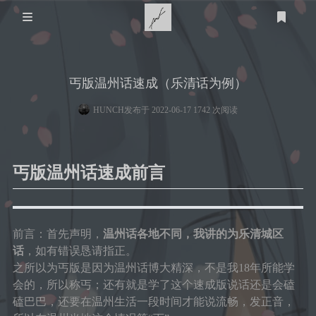
关于我
丐版温州话速成（乐清话为例）
家乡
技术知识
HUNCH
发布于 2022-06-17 1742 次阅读
医用
游戏
个人经历
STEAM
体育
计算机
友链
丐版温州话速成前言
羽毛球
教育
明日方舟
心理
生活
篮球
皇室战争
登录
前言：首先声明，
温州话各地不同，我讲的为乐清城区
衣
话
，如有错误恳请指正。
时光轴
时间规划
足球
泰拉瑞亚
之所以为丐版是因为温州话博大精深，不是我18年所能学
小学
艺术
食
会的，所以称丐；还有就是学了这个速成版说话还是会磕
语言
磕巴巴，还要在温州生活一段时间才能说流畅，发正音，
美术
留言板