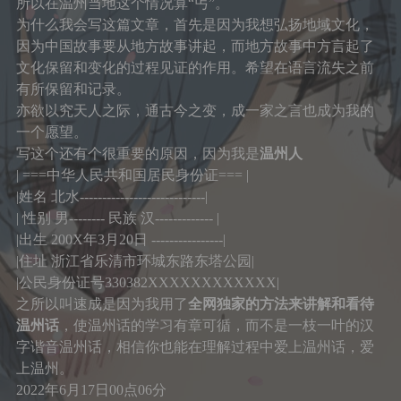
面试
初中
住
所以在温州当地这个情况算“丐”。
为什么我会写这篇文章，首先是因为我想弘扬地域文化，
文学
说说
番剧
高中
区域旅行套装
因为中国故事要从地方故事讲起，而地方故事中方言起了
文化保留和变化的过程见证的作用。希望在语言流失之前
音乐
赞赏
大学
经济管理
有所保留和记录。
亦欲以究天人之际，通古今之变，成一家之言也成为我的
登录
表演
一个愿望。
写这个还有个很重要的原因，因为我是
温州人
| ===中华人民共和国居民身份证=== |
|姓名 北水----------------------------|
| 性别 男-------- 民族 汉------------- |
|出生 200X年3月20日 ----------------|
|住址 浙江省乐清市环城东路东塔公园|
|公民身份证号330382XXXXXXXXXXXX|
之所以叫速成是因为我用了
全网独家的方法来讲解和看待
温州话
，使温州话的学习有章可循，而不是一枝一叶的汉
字谐音温州话，相信你也能在理解过程中爱上温州话，爱
上温州。
2022年6月17日00点06分