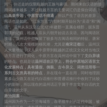
间”，但迁走的仅限瓯越的王族与豪强。期间来自汉语的借
用词越来越多，不过瓯越方言的主要词汇仍是侗台词语。
山高皇帝远，中原官话不得通
，所以产生了语言的差异，
闽语也是如此。“江东方言”六朝时期开始分为“吴语”和“闽
语”。温州从东汉至公元323年建郡一直属会稽郡，据东晋
郭璞的记载，瓯越人应从六朝开始说古吴语。因与闽语区
接壤，温州话中也保留了较多与古闽语相同的特征。唐宋
时期，几次大规模的移民潮，尤其是
南宋迁都
后，温州汉
人大量增加，汉人从中原带到瓯越的正统汉文化对当地汉
语方言进行了同化，中原方言在温州话中留下了
文白异读
的特点。也就是说
温州话在正字上，符合中原地区语言文
化发展特点，具有通假、倒装、古今异义、词类活用等一
系列古文所具有的特点
，并在现今一直在用，同时地理因
素多山少路又在近代白话推行和普通话推行中收到了比较
小的影响，所以现在的温州话正字属于半古文半白话的文
白异读的文字。
政治因素
：
温州因为作为一个沿海城市，在半殖半封的近代中国，被