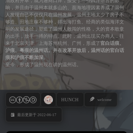
清政府开阜，成为通商口岸，接受了一些西洋语言的影
响，并且由于温州本就多山的、面海地理因素养成了温州
人发现自己不仅仅只在温州发展，温州土地太少了房子不
够造、田地庄稼不够种，得出海打鱼、经商的类似海洋文
明的发展途径，塑造了温州人敢闯的性格，大的资本敢拿
的出手，放手一搏的特点。此时，温州出现买办商人，往
来于北京天津、上海苏州杭州、广州，形成了
官白话痕、
沪痕、粤痕的温州话。并在改革开放后，温州话的官白话
痕和沪痕不断加深
。
至今，形成了温州现在讲的温州话。
HUNCH
welcome
最后更新于 2022-06-17