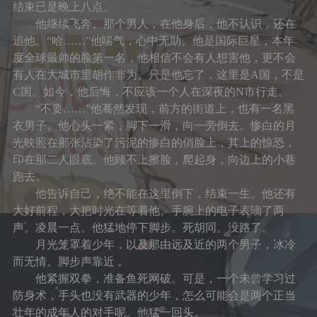
面试
初中
住
结束已是晚上八点。
他继续飞奔。那个男人，在他身后，他不认识，还在
文学
说说
番剧
高中
区域旅行套装
追他。“哈……”他喘气，心中无助。他是国际巨星，本年
度全球最帅的脸第一名，他相信不会有人想害他，更不会
音乐
赞赏
大学
经济管理
有人在大城市里胡作非为。只是他忘了，这里是A国，不是
C国。如今，他后悔，不应该一个人在深夜的N市行走。
登录
表演
“不要……”他蓦然发现，前方的街道上，也有一名黑
衣男子。他心头一紧，脚下一滑，向一旁倒去。惨白的月
光映照在那张沾染了污泥的惨白的俏脸上，其上的惊恐，
印在那二人眼底。他顾不上擦脸，爬起身，向边上的小巷
跑去。
他告诉自己，绝不能在这里倒下，结束一生。他还有
大好前程，大把时光在等着他。手腕上的电子表嘀了两
声。凌晨一点。他猛地停下脚步。死胡同。没路了。
月光笼罩着少年，以及那由远及近的两个男子，冰冷
而无情。脚步声靠近 。
他紧握双拳，准备鱼死网破。可是，一个未曾学习过
防身术，手头也没有武器的少年，怎么可能会是两个正当
壮年的成年人的对手呢。他猛一回头。