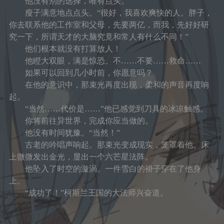
他没有别的选择，唯有点头。
瘦子满意地点点头。“很好，我喜欢爽快的人。胖子，
你去联系他的工作室和父母，先要两亿，而我，先好好研
究一下，所谓天才的大脑究竟和常人有什么不同！”
他们根本就没有打算放人！
他瞪大双眼，满是惊恐。不……不要……救命……
如果可以回到几小时前，你愿意吗？
在他的意识中，那束光再度出现，柔和的声音再度响
起。
“当然……代价是……”他已感觉到刀具的冰凉触感。
你将前往异世界，完成你应当做的。
他没有时间犹豫。“当然！”
古老的吟唱声响起。那束光变成现实，笼罩着他。床
上微微发出金光，显出一个六芒星法阵。
他坠入了时空的漩涡。一件雪白的褂子穿在了他身
上。
“成功了！”柯斯兰王国的大法师兴奋道。