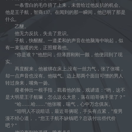
一条雪白的毛巾捂了上来，未曾给过他反抗的机会。
他是王子航，智商137。在闻到的那一瞬间，他已明了那是
什么。
乙醚。
他无力反抗，失去了意识。
子航，快醒醒。一道柔和的声音在他脑海中响起，似
有一束温暖的光，正照耀着他。
“你是谁？”他想问，但薄唇刚刚一颤，他便回到了现
实。
再度醒来，他被绑在床上,没有一丝力气，张了张嘴，
却一点声音也没有。他喘气。边上那两个面目可憎的男人
转过身来，嘴角一扬。
瘦者伸出一根手指，戳着他的脸，戏谑道：“哟，这不
是大明星王子航嘛，怎么这么大意，落在咱哥俩手里了？”
“哈……哈……”他张嘴，喘气，心中万念俱灰。
“咱明人不说暗话，最近哥俩呢，手头有点紧，”瘦男
漫不经心道，，“您王子航不缺钱吧？总该付出些代价
吧？”