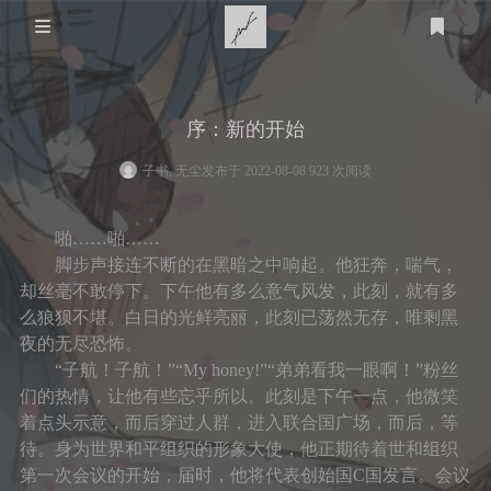
关于我
序：新的开始
家乡
技术知识
子书, 无尘
发布于 2022-08-08 923 次阅读
医用
游戏
个人经历
啪……啪……
STEAM
体育
计算机
友链
脚步声接连不断的在黑暗之中响起。他狂奔，喘气，
却丝毫不敢停下。下午他有多么意气风发，此刻，就有多
羽毛球
教育
明日方舟
么狼狈不堪。白日的光鲜亮丽，此刻已荡然无存，唯剩黑
心理
夜的无尽恐怖。
生活
篮球
皇室战争
登录
“子航！子航！”“My honey!”“弟弟看我一眼啊！”粉丝
衣
时光轴
时间规划
们的热情，让他有些忘乎所以。此刻是下午一点，他微笑
足球
泰拉瑞亚
着点头示意，而后穿过人群，进入联合国广场，而后，等
小学
艺术
食
语言
待。身为世界和平组织的形象大使，他正期待着世和组织
第一次会议的开始，届时，他将代表创始国C国发言。会议
美术
留言板