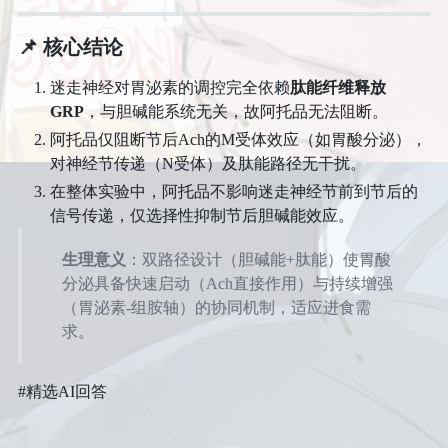
📌 核心结论
迷走神经对胃泌素的调控完全依赖
肽能纤维释放
GRP
，与胆碱能系统无关，故阿托品无法阻断。
阿托品仅阻断节后Ach的M受体效应（如胃酸分泌），
对神经节传递（N受体）及肽能路径无干扰。
在整体实验中，阿托品不影响迷走神经节前到节后的
信号传递，仅选择性抑制节后胆碱能效应。
生理意义
​：双路径设计（胆碱能+肽能）使胃酸
分泌具备快速启动（Ach直接作用）与持续增强
（胃泌素-组胺轴）的协同机制，适应进食需
求。
#精选AI回答