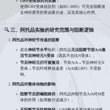
GRP受体拮抗剂实验
​：
使用GRP受体拮抗剂（如RC-3095）可完全阻断迷
走神经诱导的胃泌素分泌，证实其核心作用。
🔍 三、阿托品实验的研究范围与阻断逻辑
阿托品对神经节传递的阻断
若在
神经节水平
给药：阿托品
无法阻断节前Ach激
活节后神经元N受体
​（因其不拮抗N受体）。
节后神经元仍可被激活
​：节前Ach→节后神经元N
受体→节后纤维释放递质（Ach或GRP）不受影
响。
阿托品对整体动物的影响
阻断节后胆碱能路径
​：阿托品抑制节后Ach对M受
体的作用（如胃酸分泌减少）。
不阻断节后肽能路径
​：GRP释放及胃泌素分泌维