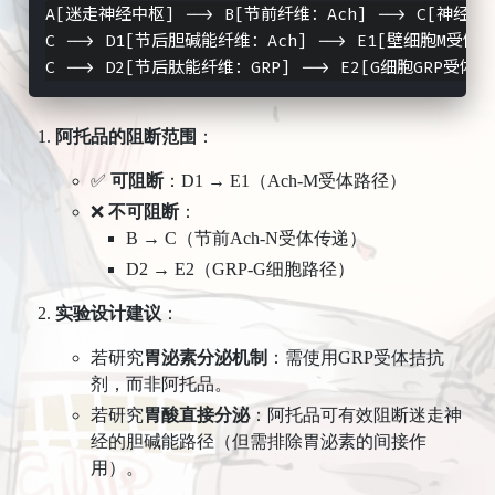
A[迷走神经中枢] --> B[节前纤维：Ach] --> C[神经节
C --> D1[节后胆碱能纤维：Ach] --> E1[壁细胞M受体 
阿托品的阻断范围
​：
✅ ​
可阻断
​：D1 → E1（Ach-M受体路径）
❌ ​
不可阻断
​：
B → C（节前Ach-N受体传递）
D2 → E2（GRP-G细胞路径）
实验设计建议
​：
若研究
胃泌素分泌机制
​：需使用GRP受体拮抗
剂，而非阿托品。
若研究
胃酸直接分泌
​：阿托品可有效阻断迷走神
经的胆碱能路径（但需排除胃泌素的间接作
用）。