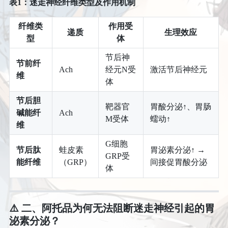
表1：迷走神经纤维类型及作用机制
纤维类
作用受
递质
生理效应
型
体
节后神
节前纤
Ach
经元N受
激活节后神经元
维
体
节后胆
靶器官
胃酸分泌↑、胃肠
碱能纤
Ach
M受体
蠕动↑
维
G细胞
节后肽
蛙皮素
胃泌素分泌↑ →
GRP受
能纤维
（GRP）
间接促胃酸分泌
体
⚠️ 二、阿托品为何无法阻断迷走神经引起的胃
泌素分泌？