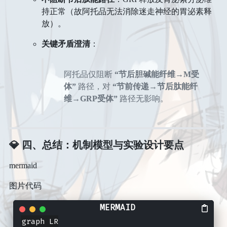
持正常（故阿托品无法消除迷走神经的胃泌素释
放）。
关键矛盾澄清
​：
阿托品仅阻断 ​
​“节后胆碱能纤维→M受
体”​
​ 路径，对 ​
​“节前传递→节后肽能纤
维→GRP受体”​
​ 路径无影响。
💎 四、总结：机制模型与实验设计要点
mermaid
图片代码
graph LR
