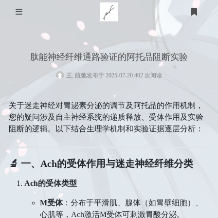
关于我
肽能神经纤维通路验证的阿托品阻断实验
家乡
技术知识
王, 航弛
发布于 2025-07-20 402 次阅读
医用
游戏
个人经历
关于迷走神经对胃泌素分泌的调节及阿托品的作用机制，
STEAM
体育
计算机
友链
您的疑问涉及自主神经系统的递质释放、受体作用及实验
阻断的逻辑。以下结合生理学机制和实验证据逐层分析：
羽毛球
教育
明日方舟
心理
生活
篮球
皇室战争
登录
🔬 一、Ach的受体作用与迷走神经纤维分类
衣
时光轴
时间规划
足球
泰拉瑞亚
Ach的受体类型
小学
艺术
食
语言
M受体
​：分布于平滑肌、腺体（如胃壁细胞）、
心肌等，Ach激活M受体可刺激胃酸分泌。
美术
留言板