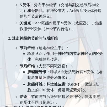
面试
初中
住
N受体
​：分布于神经节（交感与副交感节后神经
文学
说说
番剧
元）和骨骼肌。在神经节内，Ach激活N受体传递
高中
区域旅行套装
信号至节后神经元。
音乐
赞赏
大学
关键点
​：Ach既能作用于M受体（效应器），也能
经济管理
作用于N受体（神经节内传递）。
登录
表演
迷走神经的节前与节后纤维
节前纤维
​（迷走神经主干）：
释放 ​
Ach
，作用于
神经节内节后神经元的N受
体
，完成信号传递。
节后纤维
​（支配不同靶器官）：
胆碱能纤维
​：释放Ach激活靶器官M受体（如
刺激胃壁细胞分泌胃酸）。
肽能纤维
​：释放
蛙皮素（GRP）​
，激活G细
胞上的GRP受体，促进胃泌素分泌。
结论
​：节前与节后纤维均属迷走神经，但递质与
靶受体不同（见表1）。