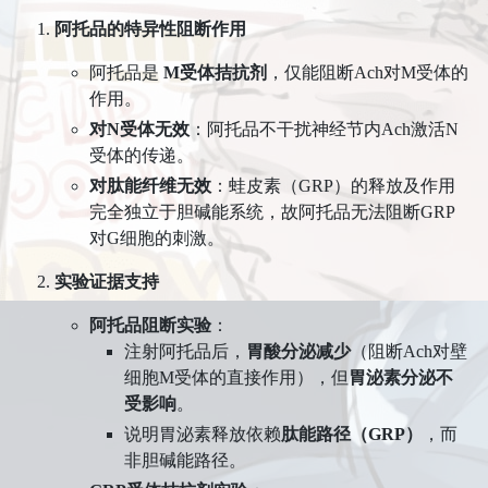
阿托品的特异性阻断作用
阿托品是 ​
M受体拮抗剂
，仅能阻断Ach对M受体的
作用。
对N受体无效
​：阿托品不干扰神经节内Ach激活N
受体的传递。
对肽能纤维无效
​：蛙皮素（GRP）的释放及作用
完全独立于胆碱能系统，故阿托品无法阻断GRP
对G细胞的刺激。
实验证据支持
阿托品阻断实验
​：
注射阿托品后，​
胃酸分泌减少
​（阻断Ach对壁
细胞M受体的直接作用），但
胃泌素分泌不
受影响
。
说明胃泌素释放依赖
肽能路径（GRP）​
，而
非胆碱能路径。