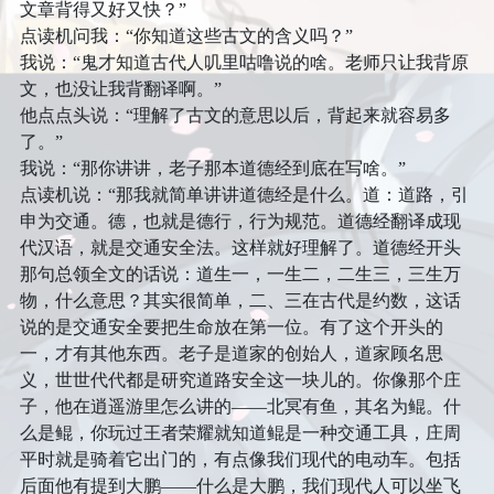
面试
初中
住
文章背得又好又快？”
点读机问我：“你知道这些古文的含义吗？”
文学
说说
番剧
高中
区域旅行套装
我说：“鬼才知道古代人叽里咕噜说的啥。老师只让我背原
文，也没让我背翻译啊。”
音乐
赞赏
大学
经济管理
他点点头说：“理解了古文的意思以后，背起来就容易多
了。”
登录
表演
我说：“那你讲讲，老子那本道德经到底在写啥。”
点读机说：“那我就简单讲讲道德经是什么。道：道路，引
申为交通。德，也就是德行，行为规范。道德经翻译成现
代汉语，就是交通安全法。这样就好理解了。道德经开头
那句总领全文的话说：道生一，一生二，二生三，三生万
物，什么意思？其实很简单，二、三在古代是约数，这话
说的是交通安全要把生命放在第一位。有了这个开头的
一，才有其他东西。老子是道家的创始人，道家顾名思
义，世世代代都是研究道路安全这一块儿的。你像那个庄
子，他在逍遥游里怎么讲的——北冥有鱼，其名为鲲。什
么是鲲，你玩过王者荣耀就知道鲲是一种交通工具，庄周
平时就是骑着它出门的，有点像我们现代的电动车。包括
后面他有提到大鹏——什么是大鹏，我们现代人可以坐飞