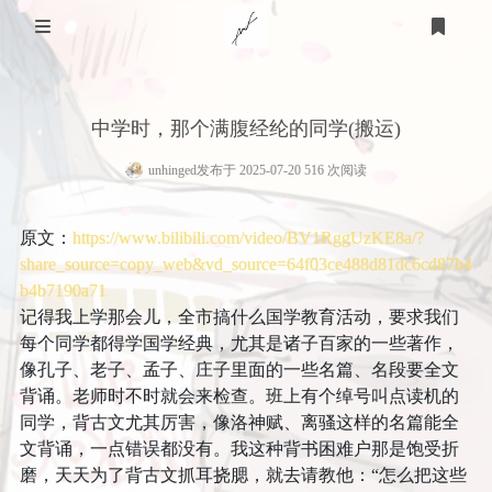
关于我
中学时，那个满腹经纶的同学(搬运)
家乡
技术知识
unhinged
发布于 2025-07-20 516 次阅读
医用
游戏
个人经历
原文：
https://www.bilibili.com/video/BV1RggUzKE8a/?
STEAM
体育
计算机
友链
share_source=copy_web&vd_source=64f03ce488d81dc6cd87b4
b4b7190a71
羽毛球
教育
明日方舟
记得我上学那会儿，全市搞什么国学教育活动，要求我们
心理
每个同学都得学国学经典，尤其是诸子百家的一些著作，
生活
篮球
皇室战争
登录
像孔子、老子、孟子、庄子里面的一些名篇、名段要全文
衣
时光轴
时间规划
背诵。老师时不时就会来检查。班上有个绰号叫点读机的
足球
泰拉瑞亚
同学，背古文尤其厉害，像洛神赋、离骚这样的名篇能全
小学
艺术
食
语言
文背诵，一点错误都没有。我这种背书困难户那是饱受折
磨，天天为了背古文抓耳挠腮，就去请教他：“怎么把这些
美术
留言板