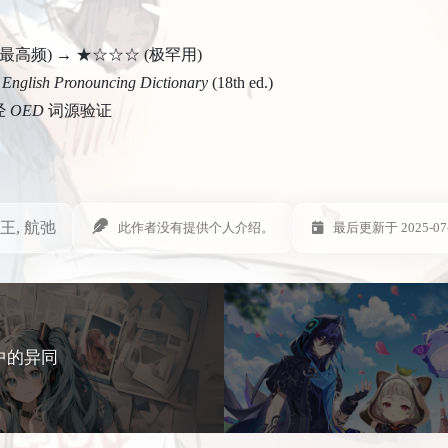
高频) → ★☆☆☆ (极罕用)
English Pronouncing Dictionary
(18th ed.)
经
OED
词源验证
王, 航弛
此作者没有提供个人介绍。
最后更新于 2025-07
语中的异同