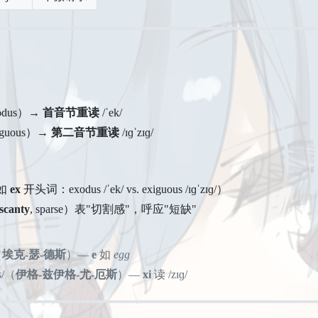
odus）→
首音节重读
/ˈek/
guous）→
第二音节重读
/ɪɡˈzɪɡ/
（如
ex
开头词：exodus /ˈek/ vs. exiguous /ɪɡˈzɪɡ/）
scanty
, sparse）表"切割感"，呼应"短缺"
（
埃克-瑟-德斯
）—
e
如
egg
əs/（
伊格-兹伊格-尤-厄斯
）—
xi
读 /zɪɡ/