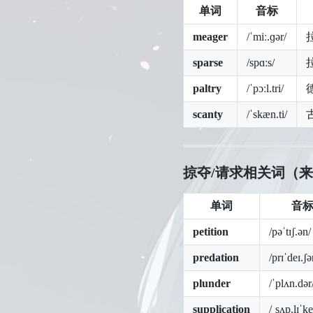
单词
音标
meager
/ˈmiː.ɡər/
sparse
/spɑːs/
paltry
/ˈpɔːl.tri/
scanty
/ˈskæn.ti/
掠夺/请求相关词
（来
单词
音
petition
/pəˈtɪʃ.ən/
predation
/prɪˈdeɪ.ʃə
plunder
/ˈplʌn.dər
supplication
/ˌsʌp.lɪˈke