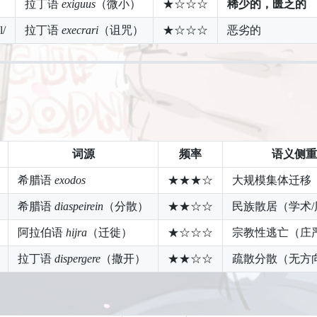
拉丁语
exiguus
（微小）
★☆☆☆
稀少的，匮乏的
l/
拉丁语
execrari
（诅咒）
★☆☆☆
恶劣的
词源
频率
语义侧重
希腊语
exodos
★★★☆
大规模集体迁移
希腊语
diaspeirein
（分散）
★★☆☆
民族散居（学术/
阿拉伯语
hijra
（迁徙）
★☆☆☆
宗教性逃亡（庄
拉丁语
dispergere
（撒开）
★★☆☆
疏散分散（无方