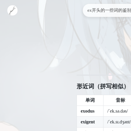
ex开头的一些词的鉴
形近词（拼写相似）
单词
音标
exodus
/ˈek.sə.dəs/
exigent
/ˈek.sɪ.dʒənt/