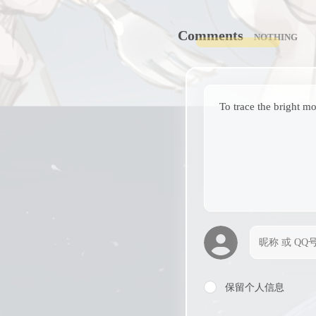
Comments
NOTHING
To trace the bright m
保留个人信息