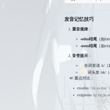
发音记忆技巧
重音规律
：
-odus结尾
（如ex
-uous结尾
（如exi
音变提示
：
x
在词首读 /z/
sc-
词头发 /sk/（
🔊
重点对比
：
exodus
/ˈek.sə.dəs/
exiguous
/ɪɡˈzɪɡ.ju.