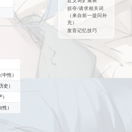
近义词扩展表
掠夺/请求相关词
(1) 大批离去/流
（来自前一提问补
亡
充）
(2) 稀少/匮乏
发音记忆技巧
（中性）
历史）
严）
向性）