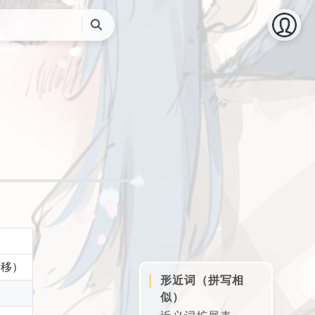
搜
索
迁移）
形近词（拼写相
似）