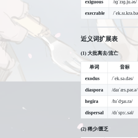
exiguous
/ɪɡˈzɪɡ.ju.əs/
execrable
/ˈek.sɪ.krə.bə
近义词扩展表
(1)
大批离去/流亡
单词
音标
exodus
/ˈek.sə.dəs/
diaspora
/daɪˈæs.pər.ə/
hegira
/hɪˈdʒaɪ.rə/
dispersal
/dɪˈspɜː.səl/
(2)
稀少/匮乏