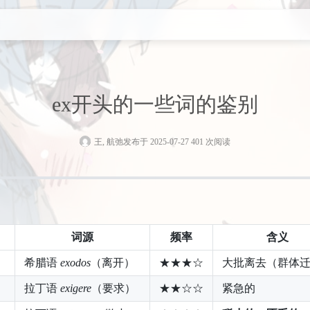
别
ex开头的一些词的鉴别
王, 航弛
发布于 2025-07-27 401 次阅读
词源
频率
含义
希腊语
exodos
（离开）
★★★☆
大批离去（群体
拉丁语
exigere
（要求）
★★☆☆
紧急的