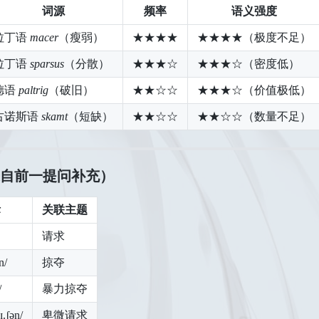
词源
频率
语义强度
拉丁语
macer
（瘦弱）
★★★★
★★★★（极度不足）
拉丁语
sparsus
（分散）
★★★☆
★★★☆（密度低）
德语
paltrig
（破旧）
★★☆☆
★★★☆（价值极低）
古诺斯语
skamt
（短缺）
★★☆☆
★★☆☆（数量不足）
自前一提问补充）
标
关联主题
请求
n/
掠夺
/
暴力掠夺
ɪ.ʃən/
卑微请求