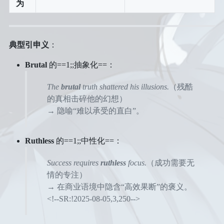
为
典型引申义
：
Brutal
的==1;;抽象化==：
The
brutal
truth shattered his illusions.
（残酷
的真相击碎他的幻想）
→ 隐喻“难以承受的直白”。
Ruthless
的==1;;中性化==：
Success requires
ruthless
focus.
（成功需要无
情的专注）
→ 在商业语境中隐含“高效果断”的褒义。
<!--SR:!2025-08-05,3,250-->