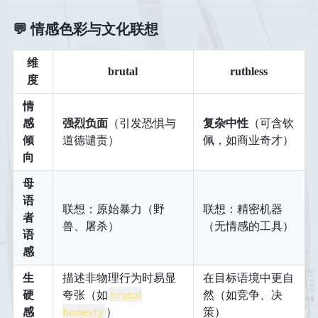
💬
情感色彩与文化联想
维
brutal
ruthless
度
情
感
强烈负面
（引发恐惧与
复杂中性
（可含钦
倾
道德谴责）
佩，如商业奇才）
向
母
语
联想：原始暴力（野
联想：精密机器
者
兽、屠杀）
（无情感的工具）
语
感
生
描述非物理行为时易显
在目标语境中更自
brutal
硬
夸张（如
然（如竞争、决
honesty
感
）
策）