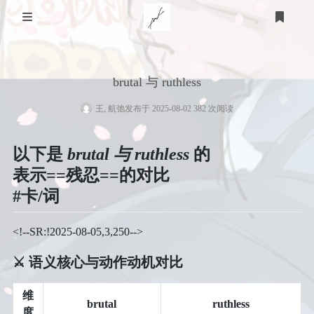
关于我
brutal 与 ruthless
家乡
技术知识
王, 航弛
发布于 2025-08-02 382 次阅读
医用
游戏
个人经历
以下是
brutal 与 ruthless
的
STEAM
体育
计算机
友链
表示==残忍==的对比
羽毛球
教育
明日方舟
#卡/词
心理
生活
篮球
皇室战争
登录
<!--SR:!2025-08-05,3,250-->
衣
时光轴
时间规划
足球
泰拉瑞亚
⚔️
语义核心与动作动机对比
小学
艺术
食
语言
维
brutal
ruthless
美术
度
留言板