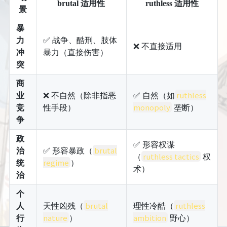
brutal
适用性
ruthless
适用性
景
暴
力
✅ 战争、酷刑、肢体
❌ 不直接适用
冲
暴力（直接伤害）
突
商
ruthless
业
❌ 不自然（除非指恶
✅ 自然（如
monopoly
竞
性手段）
垄断）
争
政
✅ 形容权谋
brutal
治
✅ 形容暴政（
ruthless tactics
（
权
regime
统
）
术）
治
个
brutal
ruthless
人
天性凶残（
理性冷酷（
nature
ambition
行
）
野心）