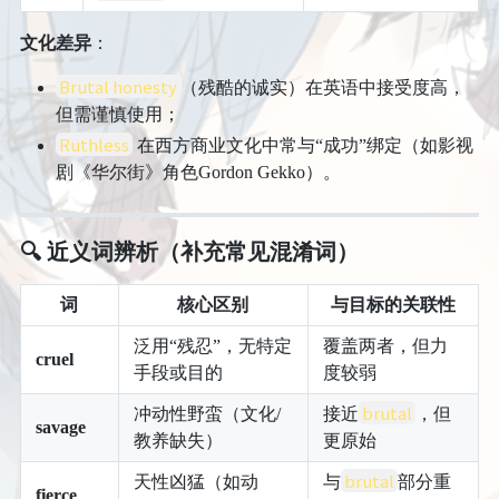
文化差异
：
Brutal honesty
（残酷的诚实）在英语中接受度高，
但需谨慎使用；
Ruthless
在西方商业文化中常与“成功”绑定（如影视
剧《华尔街》角色Gordon Gekko）。
🔍
近义词辨析（补充常见混淆词）
词
核心区别
与目标的关联性
泛用“残忍”，无特定
覆盖两者，但力
cruel
手段或目的
度较弱
brutal
冲动性野蛮（文化/
接近
，但
savage
教养缺失）
更原始
brutal
天性凶猛（如动
与
部分重
fierce