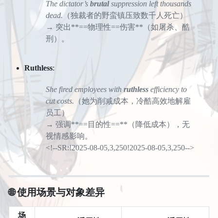
The dictator’s
brutal
suppression left thousands
dead.
（独裁者的野蛮镇压致数千人死亡）
→ 突出**==物理性==伤害**（如屠杀、酷
刑）。
Ruthless
:
She fired employees with
ruthless
efficiency to
cut costs.
（她为削减成本，冷酷高效地解雇
员工）
→ 强调**==目的性==**（降低成本），无
视情感影响。
<!--SR:!2025-08-05,3,250!2025-08-05,3,250-->
🌐
使用场景与对象差异
场