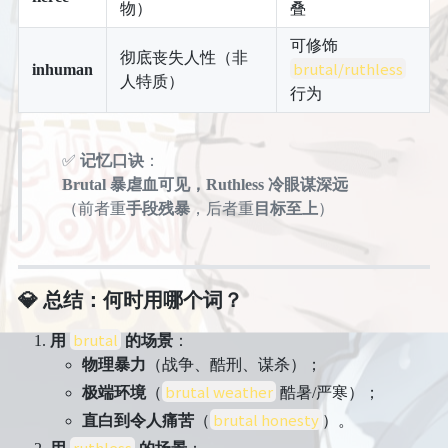
物）
叠
可修饰
彻底丧失人性（非
brutal/ruthless
inhuman
人特质）
行为
✅
记忆口诀
：
Brutal 暴虐血可见，Ruthless 冷眼谋深远
（前者重
手段残暴
，后者重
目标至上
）
💎
总结：何时用哪个词？
brutal
用
的场景
：
物理暴力
（战争、酷刑、谋杀）；
brutal weather
极端环境
（
酷暑/严寒）；
brutal honesty
直白到令人痛苦
（
）。
ruthless