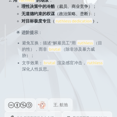
用
的场景
：
理性决策中的冷酷
（裁员、商业竞争）；
无道德约束的权谋
（政治策略、垄断）；
ruthless dedication
对目标极度专注
（
）。
🌟
进阶提示
：
ruthless
避免互换：描述“解雇员工”用
（目
brutal
的性），而非
（除非涉及暴力威
胁）；
brutal
ruthless
文学效果：
渲染感官冲击，
深化人性反思。
王, 航弛