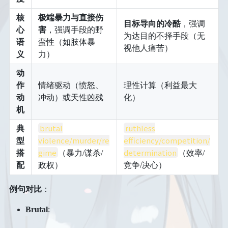
面试
初中
住
核
极端暴力与直接伤
文学
说说
番剧
目标导向的冷酷
，强调
高中
区域旅行套装
心
害
，强调手段的野
为达目的不择手段（无
语
蛮性（如肢体暴
音乐
赞赏
视他人痛苦）
大学
经济管理
义
力）
登录
表演
动
作
情绪驱动（愤怒、
理性计算（利益最大
动
冲动）或天性凶残
化）
机
brutal
ruthless
典
violence/murder/re
efficiency/competition/
型
gime
determination
搭
（暴力/谋杀/
（效率/
配
政权）
竞争/决心）
例句对比
：
Brutal
: