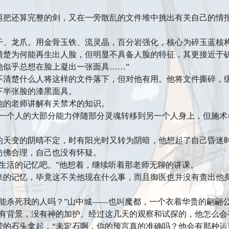
还算完整的剑，又在一旁散乱的文件堆中挑出有关自己的情
龙爪。用金骨玉铁、流灵晶，百分岩强化，核心为碎玉蓝核构
清楚为何能再生出人脸，但明显不具备人脸的特征，其更接近于
他似乎总想在脸上凝出一张面具……”
楚什么人将这样的文件落下，但对他有用。他将文件撕碎，缓
下半张脸的漆黑面具。
的老师讲解有关禁术的知识。
个人的大部分能力伴随部分灵魂转移到另一个人身上，但施术
变的阴晴不定，时有阳光时又转为阴暗，他想起了自己昏迷时
仿佛合理，自己也没有怀疑。
活的记忆吧。”他想着，继续听着那老师无聊的讲课。
记忆，毕竟这不关他现在什么事，而且御医也并没有查出他身
杀死我的人吗？”山中城——也叫魔都，一个衣着华贵的翩翩
没有背景，没有神的加护。经过这几天的观察和试探的，他怎么会
石头拿起，“未定石啊，你的预言真的准确吗？他会有那种运