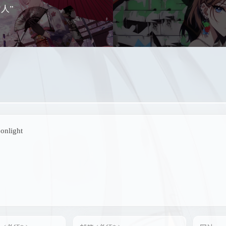
人”
oonlight