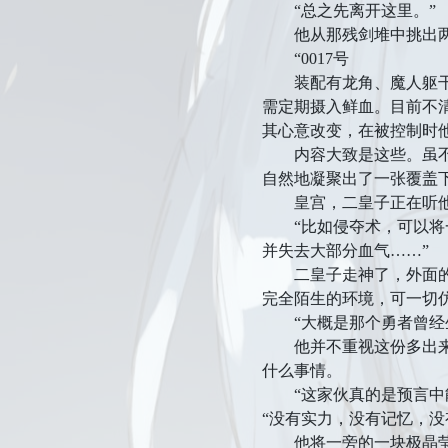
“总之先离开这里。”
他从那残剑堆中挑出两把
“0017号
装配有龙角、魔人躯干、
需定期摄入鲜血。目前不
其心意改变，在被控制时
内容大致是这些。虽不清
自然地凝聚出了一张覆盖
皇宫，二皇子正在听他
“比如侵夺术，可以将一
并失去大部分血气……”
二皇子走神了，外面的天
完全陌生的环境，可一切
“大概是那个勇者曾经生
他并不重视这份多出来的
什么事情。
“这家伙真的是预言中能
“没有实力，没有记忆，
他将一旁的一块极晶莹的