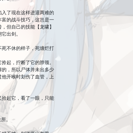
入了现在这样进退两难的
丰富的战斗技巧，这岂是一
转，但自己的技能【龙啸】
朝它出剑。
死不休的样子，死缠烂打
拎起，拧断了它的脖颈。
解的，所以尸体并未出多少
过他开喉时划伤了血管，上
拾起它，看了一眼，只能
住所。