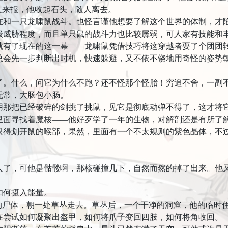
来报，他收起石头，随人离去。
一只龙啸鼠战斗。也怪言谨他想要了解这个世界的体制，才陷
级威胁程度，而且单只鼠的战斗力也比较孱弱，可人家有技能和
就有了现在的这一幕——龙啸鼠凭借技巧将这穿越者耍了个团团
总会先一步判断出时机，快速躲避，又不依不饶地用奇怪的姿势
什么，问它为什么不跑？还不怪那个怪胎！穷追不舍，一副不
无常，大肠包小肠。
把已经破碎的剑挑了挑鼠，见它是彻底动弹不得了，这才将它
里面寻找着魔核——他好歹学了一年的生物，对解剖还是有所了
只得划开鼠的喉部，果然，里面有一个不太规则的紫色晶体，不
。
，可他是骷髅啊，那核碰撞几下，自然而然的掉了出来。他又
何摄入能量。
尸体，朝一处草丛走去。草丛后，一个干净的洞窟，他的临时
试如何凝聚出盔甲，如何将爪子变回四肢，如何将角收回。