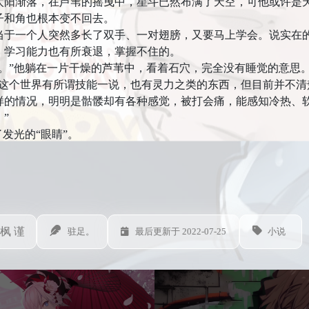
渐落，在芦苇的摇曳中，星斗已然布满了天空，可他或许是天
子和角也根本变不回去。
一个人突然多长了双手、一对翅膀，又要马上学会。说实在的
，学习能力也有所衰退，掌握不住的。
”他躺在一片干燥的芦苇中，看着石穴，完全没有睡觉的意思
个世界有所谓技能一说，也有灵力之类的东西，但目前并不清
样的情况，明明是骷髅却有各种感觉，被打会痛，能感知冷热、
”
发光的“眼睛”。
枫 谨
驻足。
小说
最后更新于 2022-07-25