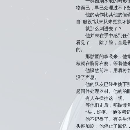
一群如潮水般的畸形怪物
物而已，早已处理过不下
他的动作比其他的僵硬得
自“服役”以来从未更换
就那么刺进去了？
他并未在手中感到任何阻
看见了——除了脸，全是
的。
那骷髅的掌袭来，他举盾
核就在胸骨右侧，等着他
他骤然前冲，用盾将骷髅
没了声息。
他的队友已经生擒下那个
起同伴处理器材。他的的
有人在操控这一切。
等他们走后，那骷髅竟从
“头，好疼。”他依稀记
他不记得了。有关生活的
头疼加剧，他停止了回忆