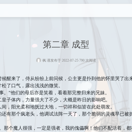
第二章 成型
枫 谨
发布于 2022-07-25 790 次阅读
醒来了，侍从纷纷上前问候，公主更是扑到他的怀里哭了出来
才松了口气，露出浅浅的微笑。
。”他们的母后亦是笑着，看着那完整归来的兄妹。
皇子体内，力量强大了不少，大概是昨日的影响吧。
间，阳光柔和地抚过大地，一切祥和似皆在此处萌发。
有那个疯老头，他调试法阵一天了，那个脆弱的灵魂早已被折
那个魔人很强，一定是强者，我的傀儡啊！他们不配活着，都