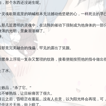
，那个东西还没诞生呢。
魂歇斯底里的呐喊根本无法撼动他坚硬的心，一样死去的早已
。
几近透明的灵魂中，在法阵的催动下强制成为他身体的一部分
微薄的光明，景象渐渐糊了。
神。
那竟完美融合的傀儡，罕见的露出了笑颜。
身上浮现一复杂又繁琐的纹路，接着便能按照他的指令做出
了水。
品，“杀了它。”
不够熟练，让目标痛苦了很久。
之后，昏暗正在蔓延。没有人在意，以为阳光终会再现，可
住这片天地，街上暗了。