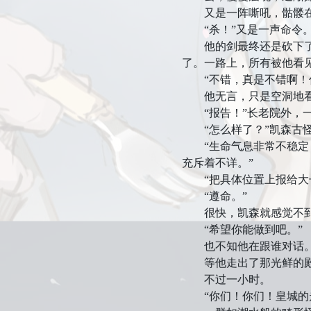
又是一阵嘶吼，骷髅在
“杀！”又是一声命令
他的剑最终还是砍下了面
了。一路上，所有被他看
“不错，真是不错啊！你
他无言，只是空洞地看
“报告！”长老院外，一
“怎么样了？”凯森古怪
“生命气息非常不稳定，
充斥着不详。”
“把具体位置上报给大长
“遵命。”
很快，凯森就感觉不到身
“希望你能做到吧。”
也不知他在跟谁对话
等他走出了那光鲜的殿堂
不过一小时。
“你们！你们！皇城的走