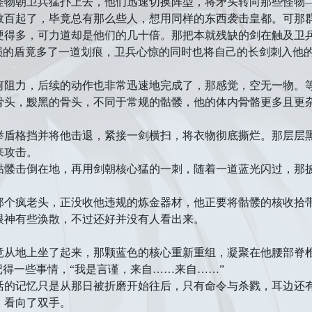
朝卫兵猛扑上去，他们迅速切换阵型，将矛头转向那些怪物—
数百起了，毕竟总有那么些人，想用同样的东西袭击皇都。可那
多，可力道却是他们的几十倍。那把本就残缺的剑在触及卫兵
坏损的盾竟多了一道划痕，卫兵心惊的同时也将自己的长剑刺入他
力，后续的动作也非常迅速地完成了，那感觉，空无一物。等
骨头，黢黑的骨头，不同于常规的骷髅，他的体内骨骼更多且更
格挡并将他击退，紧接一剑横扫，将衣物彻底撕烂。那层层黑
来攻击。
击倒在地，再用剑朝核心猛的一刺，随着一道蓝光闪过，那披
疯老头，正没收他违规的炼金器材，他正要将骷髅的核收拾带
眼神有些涣散，不过还好并没有人看出来。
地上坐了起来，那颗蓝色的核心重新重组，凝聚在他腰部脊
得一些事情，“我是言谨，来自……来自……”
记忆只是从那日被折磨开始往后，只有命令与杀戮，耳边还有
，看向了双手。