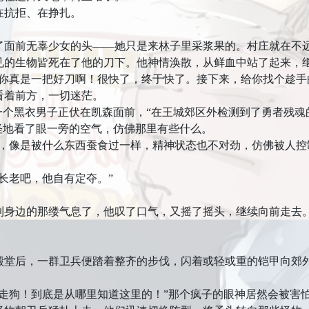
抗拒、在挣扎。
。
前无辜少女的头——她只是来林子里采浆果的。村庄就在不远
见的生物皆死在了他的刀下。他神情涣散，从鲜血中站了起来，
真是一把好刀啊！很快了，终于快了。接下来，给你找个趁手
着前方，一切迷茫。
个黑衣男子正伏在凯森面前，“在王城郊区外检测到了勇者残魂
地看了眼一旁的空气，仿佛那里有些什么。
像是被什么东西蚕食过一样，精神状态也不对劲，仿佛被人控
老吧，他自有定夺。”
边的那缕气息了，他叹了口气，又摇了摇头，继续向前走去
。
后，一群卫兵便踏着整齐的步伐，闪着或轻或重的铠甲向郊
狗！到底是从哪里知道这里的！”那个疯子的眼神居然会被害怕