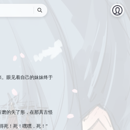
搜
索
。眼见着自己的妹妹终于
磨的失了形，在那具古怪
得死！死！嘿嘿，死！”