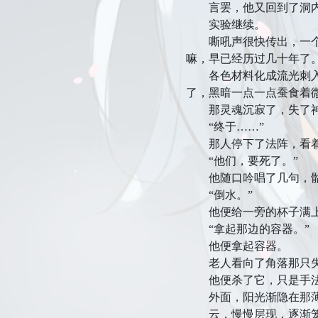
言罢，他又回到了洞内
实验继续。
嘶吼声很快传出，一个灵
嘛，早已经历过几十年了
各色材料化成流光刺入那
了，黑暗一点一点蚕食着
那灵魂沉寂了，失了
“终于……”
那人停下了法阵，看着
“他们，要死了。”
他随口吟唱了几句，骷髅
“倒水。”
他便给一旁的杯子满上
“拿起那边的容器。”
他便拿起容器。
老人看向了角落那只失败
他便杀了它，只是手法
外面，阳光渐隐在那薄云
云，慢慢层现，逐渐笼