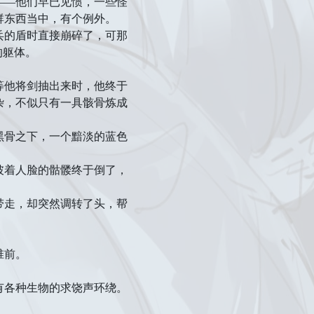
—他们早已见惯，一些怪
群东西当中，有个例外。
的盾时直接崩碎了，可那
的躯体。
他将剑抽出来时，他终于
杂，不似只有一具骸骨炼成
骨之下，一个黯淡的蓝色
着人脸的骷髅终于倒了，
走，却突然调转了头，帮
椎前。
各种生物的求饶声环绕。