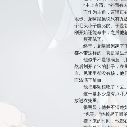
“主上有请。”外面有人
而作为主角，言谨正在和
地步。龙啸鼠虽说只有九
个毛头小子能比的。于是
刚开始还能命中，之后他
烦死鼠了。
终于，龙啸鼠累趴下了。
都不带这样的。真是鼠生
他似乎不是很满意，用那
然后划开了它的肚子，在
血。见哪里都没有核，他
面沾满了鲜血。
他把那颗核吃了下去
这一幕多少是有点吓人了
放进衣兜里。
很明显，他并不清楚如
“也罢。”他拎起了鼠的
接下来的时间，他都在尝